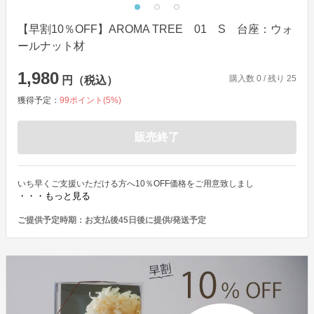
【早割10％OFF】AROMA TREE 01 S 台座：ウォ
ールナット材
1,980
購入数
0
/ 残り
25
円（税込）
獲得予定：
99
ポイント(
5
%)
販売終了
いち早くご支援いただける方へ10％OFF価格をご用意致しまし
・・・もっと見る
ご提供予定時期：
お支払後45日後に提供/発送予定