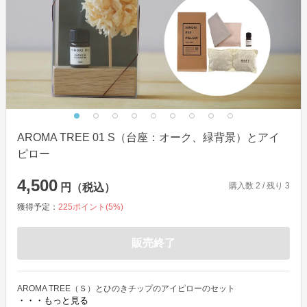
AROMA TREE 01 S（台座：オーク、緑背景）とアイ
ピロー
4,500
購入数
2
/ 残り
3
円（税込）
獲得予定：
225
ポイント(
5
%)
販売終了
AROMA TREE（Ｓ）とひのきチップのアイピローのセット
・・・もっと見る