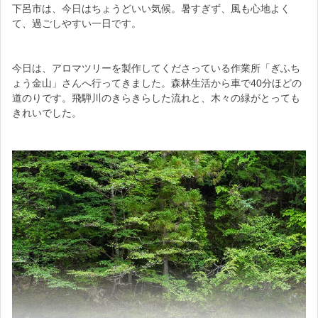
下呂市は、今日はちょうどいい気候。暑すぎず、風も心地よく
て、過ごしやすい一日です。
この端材の中からサイズの合うものを選び、カットし、研磨して
いきます。
今日は、アロマツリーを製作してくださっている作業所「ぎふち
ょう金山」さんへ行ってきました。森林生活から車で40分ほどの
道のりです。飛騨川のきらきらした流れと、木々の緑がとっても
きれいでした。