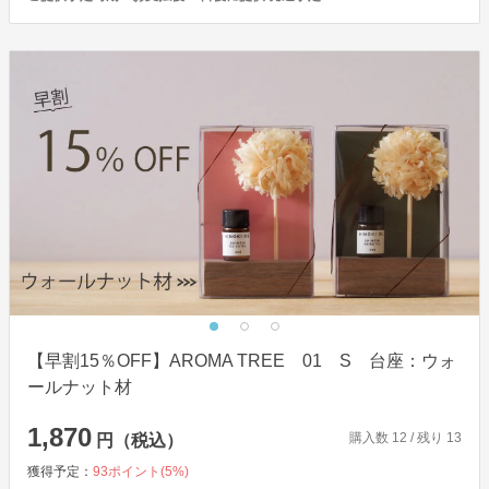
【早割15％OFF】AROMA TREE 01 S 台座：ウォ
ールナット材
1,870
購入数
12
/ 残り
13
円（税込）
獲得予定：
93
ポイント(
5
%)