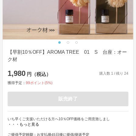
【早割10％OFF】AROMA TREE 01 S 台座：オー
ク材
1,980
購入数
1
/ 残り
24
円（税込）
獲得予定：
99
ポイント(
5
%)
販売終了
いち早くご支援いただける方へ10％OFF価格をご用意致しまし
・・・もっと見る
ご提供予定時期：
お支払後45日後に提供/発送予定