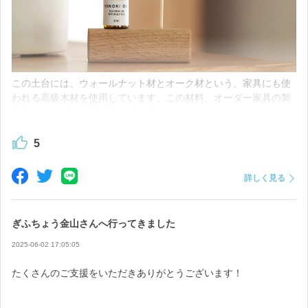
すが、今のところ、少し早めにお届けできそうです！
今後も進捗があり次第、こちらでご報告してまいります。
どうぞ引き続き、応援のほどよろしくお願いいたします！
今日は、第一弾として発送を行いました。順次発送しますので、
お届けまでもうしばらくお待ちくださいね。
この土台には、ウォールナット材とオーク材という、家具にも使
われる高級木材を使用しています。この材料、オーダー家具の製
これからも少しずつではありますが、進捗をご報告させていただ
造時に出る端材を再利用しているんです。
きますので、引き続きどうぞよろしくお願いいたします。
5
詳しく見る
ぎふちょう金山さんへ行ってきました
2025-06-02 17:05:05
たくさんのご支援をいただきありがとうございます！