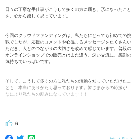
日々の丁寧な手仕事がこうして多くの方に届き、形になったこと
今日は、たくさんの方がこのプロジェクトを応援してくださって
を、心から嬉しく思っています。
いることをお話して、「ほんとに〜？うれしいねぇ！」と、みな
さんにこにこ。
今回のクラウドファンディングは、私たちにとっても初めての挑
作業場では、アロマディフューザー作りをコツコツ。慣れた手つ
戦でしたが、応援のコメントや心温まるメッセージをたくさんい
きで、でもとても丁寧に仕上げてくれています。
ただき、人とのつながりの大切さを改めて感じています。普段の
オンラインショップでの販売とはまた違う、深い交流に、感謝の
気持ちでいっぱいです。
実はかなりの手間と時間がかかってるんです！それでも、「自然
そして、こうして多くの方に私たちの活動を知っていただけたこ
の恵みを大切にしたものづくり」を大切に、スタッフ全員が心を
とも、本当にありがたく思っております。皆さまからの応援が、
込めて取り組んでいます。
なにより私たちの励みになっています！！
皆さまに、木のぬくもりを感じていただける商品をお届けできる
ただいま、ひとつひとつ丁寧に心を込めて製品を作っています。
よう、引き続き励んでまいります！今後とも応援をよろしくお願
たくさんの方にディフューザーを手に取っていただけるよう、引
6
いいたします！
き続き温かいご支援をどうぞよろしくお願いいたします。