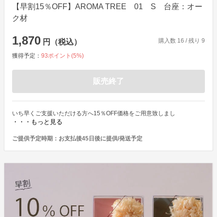
【早割15％OFF】AROMA TREE 01 S 台座：オー
ク材
1,870
購入数
16
/ 残り
9
円（税込）
獲得予定：
93
ポイント(
5
%)
販売終了
いち早くご支援いただける方へ15％OFF価格をご用意致しまし
・・・もっと見る
ご提供予定時期：
お支払後45日後に提供/発送予定