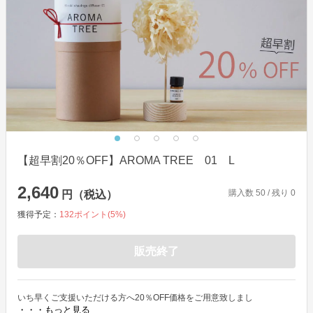
【超早割20％OFF】AROMA TREE 01 L
2,640
購入数
50
/ 残り
0
円（税込）
獲得予定：
132
ポイント(
5
%)
販売終了
いち早くご支援いただける方へ20％OFF価格をご用意致しまし
・・・もっと見る