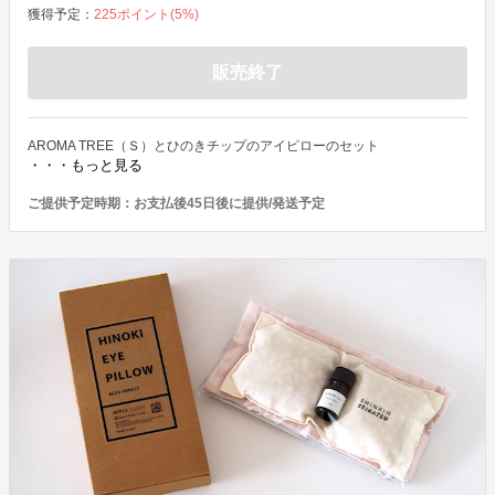
獲得予定：
225
ポイント(
5
%)
販売終了
AROMA TREE（Ｓ）とひのきチップのアイピローのセット
・・・もっと見る
ご提供予定時期：
お支払後45日後に提供/発送予定