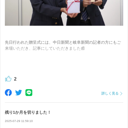
先日行われた贈呈式には、中日新聞と岐阜新聞の記者の方にもご
来場いただき、記事にしていただきました📰
ひのきチップ製造時に出る欠けや節など、本来は使われなかった
素材から丁寧に抽出した精油で、より深みのある香りに仕上がっ
ています。
2
森の恵みを無駄なく活かした、サステナブルなアイテムです。
詳しく見る
今回もCreema SPRINGS限定の特別価格でご用意していますの
で、
残り1か月を切りました！
ぜひページをのぞいていただけたら嬉しいです。
2025-07-29 11:59:10