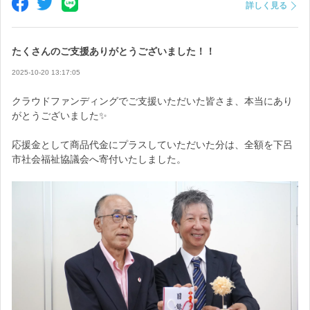
詳しく見る
香りには、東濃ひのきの木部と葉部から抽出した天然精油を贅沢
にブレンド。
たくさんのご支援ありがとうございました！！
森の中にいるような、やさしく澄んだ香りがふわっと広がりま
す。
2025-10-20 13:17:05
クラウドファンディングでご支援いただいた皆さま、本当にあり
さらに今回は、森林生活オリジナルの
がとうございました✨
「東濃ひのきDEEPオイル」も配合。
応援金として商品代金にプラスしていただいた分は、全額を下呂
市社会福祉協議会へ寄付いたしました。