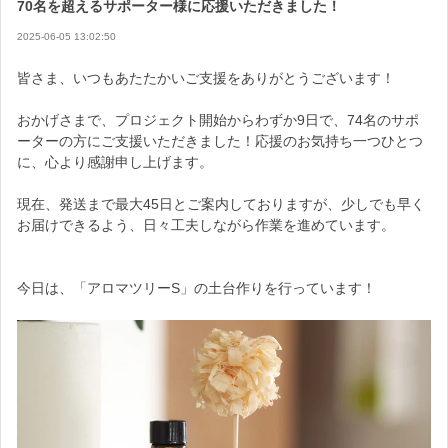
70名を超えるサポーター様に応援いただきました！
2025-06-05 13:02:50
皆さま、いつもあたたかいご支援をありがとうございます！
おかげさまで、プロジェクト開始からわずか9日で、74名のサポ
ーターの方にご支援いただきました！応援のお気持ち一つひとつ
に、心より感謝申し上げます。
配送方法についてですが、
現在、発送まで最大45日とご案内しておりますが、少しでも早く
お届けできるよう、日々工夫しながら作業を進めています。
・アロマツリーLサイズは佐川急便
・アロマツリーSサイズはクリックポスト（ポストへの投函とな
今日は、「アロマツリーS」の土台作りを行っています！
ります）
となっておりますので、ご確認いただけますと幸いです。（※数
量によって配送方法が変更となる場合もございます。）
梅雨のジメジメした季節ではありますが、ひのきのやさしい香り
で、少しでもリラックスしていただければ嬉しいです。
発送は、本来はご購入から45日後までに…という予定だったので