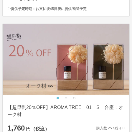
ご提供予定時期：
お支払後45日後に提供/発送予定
【超早割20％OFF】AROMA TREE 01 S 台座：オ
ーク材
1,760
購入数
25
/ 残り
0
円（税込）