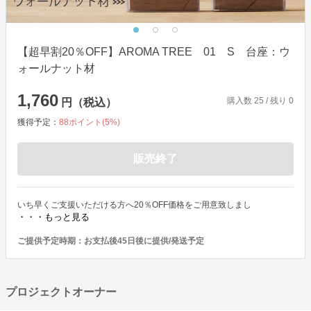
【超早割20％OFF】AROMA TREE 01 S 台座：ウ
ォールナット材
1,760
購入数
25
/ 残り
0
円（税込）
獲得予定：
88
ポイント(
5
%)
販売終了
いち早くご支援いただける方へ20％OFF価格をご用意致しまし
・・・もっと見る
ご提供予定時期：
お支払後45日後に提供/発送予定
プロジェクトオーナー