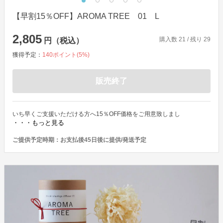
【早割15％OFF】AROMA TREE 01 L
2,805
購入数
21
/ 残り
29
円（税込）
獲得予定：
140
ポイント(
5
%)
販売終了
いち早くご支援いただける方へ15％OFF価格をご用意致しまし
・・・もっと見る
ご提供予定時期：
お支払後45日後に提供/発送予定