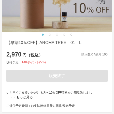
【早割10％OFF】AROMA TREE 01 L
2,970
購入数
0
/ 残り
100
円（税込）
獲得予定：
148
ポイント(
5
%)
販売終了
いち早くご支援いただける方へ10％OFF価格をご用意致しまし
・・・もっと見る
ご提供予定時期：
お支払後45日後に提供/発送予定