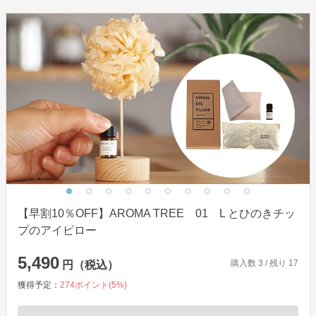
【早割10％OFF】AROMA TREE 01 L とひのきチッ
プのアイピロー
5,490
購入数
3
/ 残り
17
円（税込）
獲得予定：
274
ポイント(
5
%)