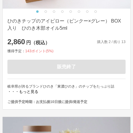
ひのきチップのアイピロー（ピンクー×グレー） BOX
入り ひのき木部オイル5ml
2,860
購入数
2
/ 残り
13
円（税込）
獲得予定：
143
ポイント(
5
%)
販売終了
岐阜県が誇るブランドひのき「東濃ひのき」のチップをたっぷり詰
・・・もっと見る
ご提供予定時期：
お支払後10日後に提供/発送予定