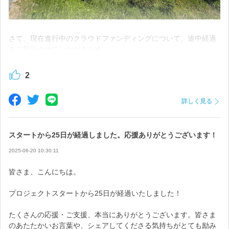
さて、現在進行中のクラウドファンディングについて、途中経過
をご報告させていただきます。
■ 121名の皆さまからのご支援をいただいております！
2
現時点で121人もの方にご購入・ご支援いただいております。
詳しく見る
「アロマツリー」は、社会福祉協議会の施設「ぎふちょう金山」
中にはリピーターの方もいらっしゃり、「また応援したい」と思
のみなさんと一緒に
っていただけたこと、本当に嬉しいです。
スタートから25日が経過しました。応援ありがとうございます！
ひとつひとつ丁寧に、心を込めて製作しています🌲
2025-06-20 10:30:11
また、商品到着後にメッセージをいただいたり、SNSに投稿して
くださったり・・
皆さま、こんにちは。
この取り組みは今回で終わりではなく、これからも継続していき
みなさまのお気持ちに胸がいっぱいです。
たいです。
プロジェクトスタートから25日が経過いたしました！
本当にありがとうございます。
引き続き応援を、どうぞよろしくお願いいたします😊
たくさんの応援・ご支援、本当にありがとうございます。皆さま
■ 上乗せご支援分は「ぎふちょう金山」さんに寄付いたし
のあたたかいお言葉や、シェアしてくださる気持ちがとても励み