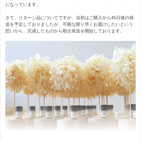
ます
になっています。
商品代金に加え、応援の気持ちとして上乗せしていただいた金額
さて、リターン品についてですが、当初はご購入から45日後の発
については、
送を予定しておりましたが、可能な限り早くお届けしたいという
想いから、完成したものから順次発送を開始しております。
手数料を差し引いた全額を、「ぎふちょう金山」さんへ寄付させ
ていただきます。
※ぎふちょう金山さんが予定よりも早く製作を進めてくださって
いるおかげで、
当初予定していた「ご購入から45日後」の発送よりかなり早めに
お届けできている状況です！
ご購入いただいたみなさま、商品到着を楽しみにお待ちください♪
皆さまのご支援に、改めて心より感謝申し上げます。
Creema SPRINGSでの販売は、8/25まで！