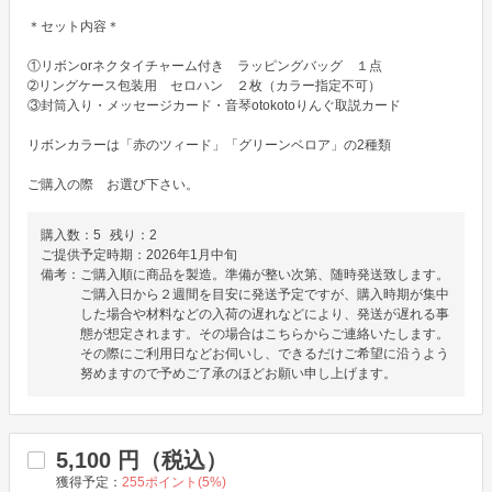
＊セット内容＊

①リボンorネクタイチャーム付き　ラッピングバッグ　１点

➁リングケース包装用　セロハン　２枚（カラー指定不可）

③封筒入り・メッセージカード・音琴otokotoりんぐ取説カード

リボンカラーは「赤のツィード」「グリーンベロア」の2種類

ご購入の際　お選び下さい。
購入数：
5
残り：
2
ご提供予定時期：
2026年1月中旬
備考：
ご購入順に商品を製造。準備が整い次第、随時発送致します。
ご購入日から２週間を目安に発送予定ですが、購入時期が集中
した場合や材料などの入荷の遅れなどにより、発送が遅れる事
態が想定されます。その場合はこちらからご連絡いたします。
その際にご利用日などお伺いし、できるだけご希望に沿うよう
努めますので予めご了承のほどお願い申し上げます。
5,100
円（税込）
獲得予定：
255
ポイント(
5
%)