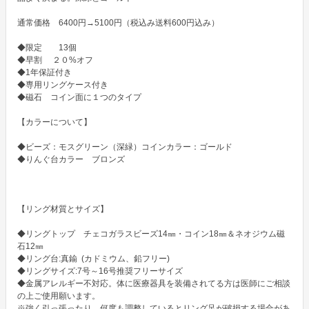
通常価格　6400円→5100円（税込み送料600円込み） 

◆限定　　13個　

◆早割　 ２０%オフ

◆1年保証付き

◆専用リングケース付き

◆磁石　コイン面に１つのタイプ

【カラーについて】

◆ビーズ：モスグリーン（深緑）コインカラー：ゴールド

◆りんぐ台カラー　ブロンズ

【リング材質とサイズ】

◆リングトップ　チェコガラスビーズ14㎜・コイン18㎜＆ネオジウム磁
石12㎜

◆リング台:真鍮  (カドミウム、鉛フリー)

◆リングサイズ:7号～16号推奨フリーサイズ

◆金属アレルギー不対応。体に医療器具を装備されてる方は医師にご相談
の上ご使用願います。

※強く引っ張ったり、何度も調整しているとリング足が破損する場合があ