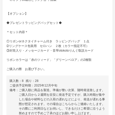
【オプション】

◆プレゼントラッピングバッグセット◆

＊セット内容＊

①リボンorネクタイチャーム付き　ラッピングバッグ　１点

➁リングケース包装用　セロハン　２枚（カラー指定不可）

③封筒入り・メッセージカード・音琴otokotoりんぐ取説カード

リボンカラーは「赤のツィード」「グリーンベロア」の2種類

ご購入の際　お選び下さい。
購入数：
8
残り：
28
ご提供予定時期：
2025年12月中旬
備考：
ご購入順に商品を製造。準備が整い次第、随時発送致します。
ご購入日から２週間を目安に発送予定ですが、購入時期が集中
した場合や材料などの入荷の遅れなどにより、発送が遅れる事
態が想定されます。その場合はこちらからご連絡いたします。
その際にご利用日などお伺いし、できるだけご希望に沿うよう
努めますので予めご了承のほどお願い申し上げます。