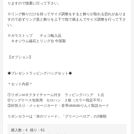
りますので慎重に行って下さい。

※リング飾りだけを持ってサイズ調整をすると飾りが取れる恐れがありま
すので必ずリング皿と飾りを上下で指で摘まんでサイズ調整を行って下さ
い。

※ガラストップ　　チェコ輸入品

　ネオジウム磁石とリング台 中国製

【オプション】

◆プレゼントラッピングバッグセット◆

＊セット内容＊

①リボンorネクタイチャーム付き　ラッピングバッグ　１点

➁リングケース包装用　セロハン　２枚（カラー指定不可）

③封筒入り・メッセージカード・音琴otokotoりんぐ取説カード

リボンカラーは「赤のツィード」「グリーンベロア」の2種類
購入数：
4
残り：
61