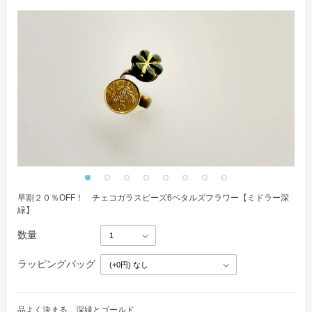
早割２０％OFF！ チェコガラスビーズ6ペタルズフラワー【ミドラー深
緑】
数量
ラッピングバッグ
品よく決まる。深緑とゴールド
