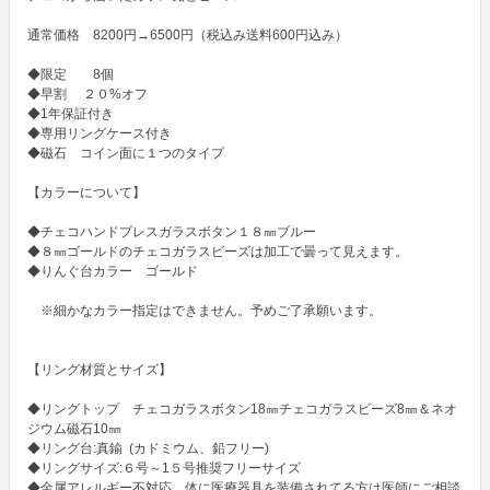
通常価格　8200円→6500円（税込み送料600円込み） 

◆限定　　8個　

◆早割　 ２０%オフ

◆1年保証付き

◆専用リングケース付き

◆磁石　コイン面に１つのタイプ

【カラーについて】

◆チェコハンドプレスガラスボタン１８㎜ブルー

◆８㎜ゴールドのチェコガラスビーズは加工で曇って見えます。

◆りんぐ台カラー　ゴールド

　※細かなカラー指定はできません。予めご了承願います。

【リング材質とサイズ】

◆リングトップ　チェコガラスボタン18㎜チェコガラスビーズ8㎜＆ネオ
ジウム磁石10㎜

◆リング台:真鍮  (カドミウム、鉛フリー)

◆リングサイズ:６号～1５号推奨フリーサイズ

◆金属アレルギー不対応。体に医療器具を装備されてる方は医師にご相談