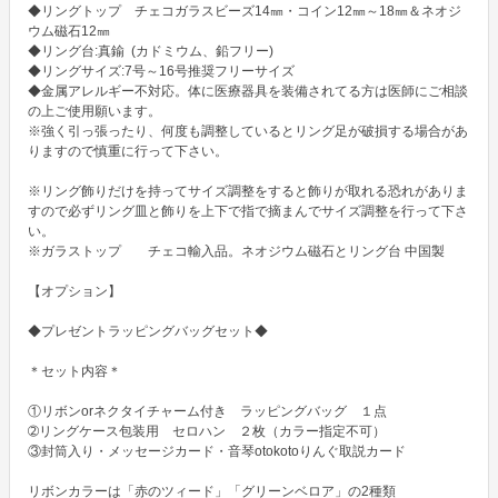
◆リングトップ　チェコガラスビーズ14㎜・コイン12㎜～18㎜＆ネオジ
ウム磁石12㎜

◆リング台:真鍮  (カドミウム、鉛フリー)

◆リングサイズ:7号～16号推奨フリーサイズ

◆金属アレルギー不対応。体に医療器具を装備されてる方は医師にご相談
の上ご使用願います。

※強く引っ張ったり、何度も調整しているとリング足が破損する場合があ
りますので慎重に行って下さい。

※リング飾りだけを持ってサイズ調整をすると飾りが取れる恐れがありま
すので必ずリング皿と飾りを上下で指で摘まんでサイズ調整を行って下さ
い。

※ガラストップ　　チェコ輸入品。ネオジウム磁石とリング台 中国製

【オプション】

◆プレゼントラッピングバッグセット◆

＊セット内容＊

①リボンorネクタイチャーム付き　ラッピングバッグ　１点

➁リングケース包装用　セロハン　２枚（カラー指定不可）

③封筒入り・メッセージカード・音琴otokotoりんぐ取説カード

リボンカラーは「赤のツィード」「グリーンベロア」の2種類