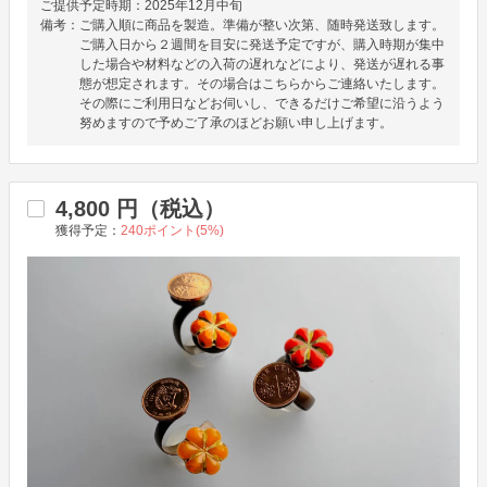
ご提供予定時期：
2025年12月中旬
備考：
ご購入順に商品を製造。準備が整い次第、随時発送致します。
ご購入日から２週間を目安に発送予定ですが、購入時期が集中
した場合や材料などの入荷の遅れなどにより、発送が遅れる事
態が想定されます。その場合はこちらからご連絡いたします。
その際にご利用日などお伺いし、できるだけご希望に沿うよう
努めますので予めご了承のほどお願い申し上げます。
4,800
円（税込）
獲得予定：
240
ポイント(
5
%)