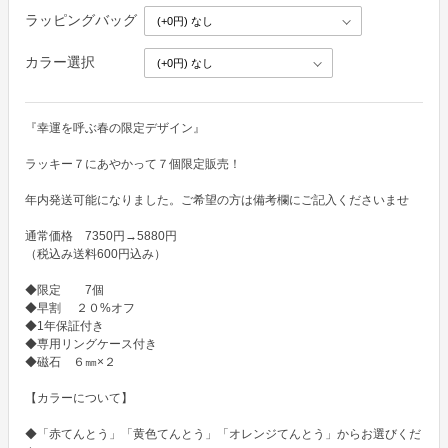
ラッピングバッグ
カラー選択
『幸運を呼ぶ春の限定デザイン』

ラッキー７にあやかって７個限定販売！

年内発送可能になりました。ご希望の方は備考欄にご記入くださいませ

通常価格　7350円→5880円

（税込み送料600円込み） 

◆限定　　7個　

◆早割　 ２０%オフ

◆1年保証付き

◆専用リングケース付き

◆磁石　６㎜×２

【カラーについて】

◆「赤てんとう」「黄色てんとう」「オレンジてんとう」からお選びくだ