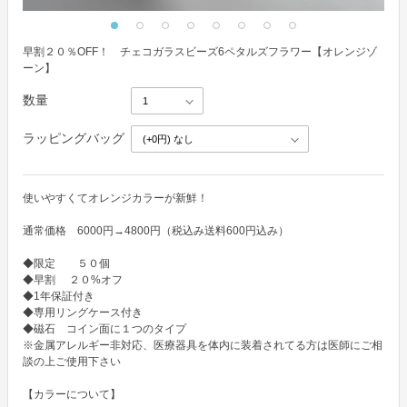
早割２０％OFF！ チェコガラスビーズ6ペタルズフラワー【オレンジゾ
ーン】
数量
ラッピングバッグ
使いやすくてオレンジカラーが新鮮！

通常価格　6000円→4800円（税込み送料600円込み） 

◆限定　　５０個　

◆早割　 ２０%オフ

◆1年保証付き

◆専用リングケース付き

◆磁石　コイン面に１つのタイプ

※金属アレルギー非対応、医療器具を体内に装着されてる方は医師にご相
談の上ご使用下さい

【カラーについて】
