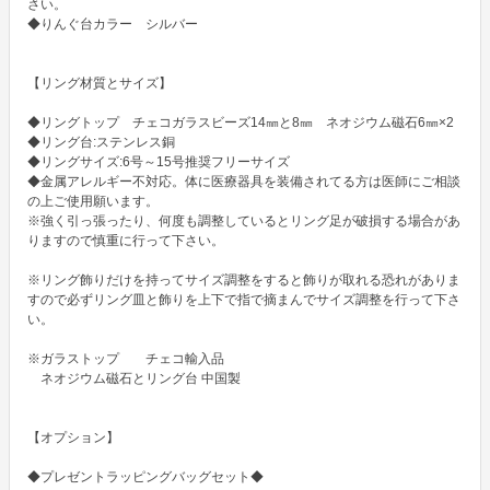
さい。

◆りんぐ台カラー　シルバー

【リング材質とサイズ】

◆リングトップ　チェコガラスビーズ14㎜と8㎜　ネオジウム磁石6㎜×2

◆リング台:ステンレス銅 

◆リングサイズ:6号～15号推奨フリーサイズ

◆金属アレルギー不対応。体に医療器具を装備されてる方は医師にご相談
の上ご使用願います。

※強く引っ張ったり、何度も調整しているとリング足が破損する場合があ
りますので慎重に行って下さい。

※リング飾りだけを持ってサイズ調整をすると飾りが取れる恐れがありま
すので必ずリング皿と飾りを上下で指で摘まんでサイズ調整を行って下さ
い。

※ガラストップ　　チェコ輸入品

　ネオジウム磁石とリング台 中国製

【オプション】

◆プレゼントラッピングバッグセット◆
