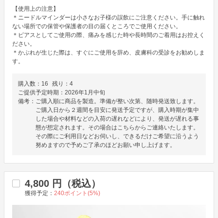
【使用上の注意】

＊ニードルマインダーは小さなお子様の誤飲にご注意ください。手に触れ
ない場所での保管や保護者の目の届くところでご使用ください。

＊ピアスとしてご使用の際、痛みを感じた時や長時間のご着用はお控えく
ださい。

＊かぶれが生じた際は、すぐにご使用を辞め、皮膚科の受診をお勧めしま
す。
購入数：
16
残り：
4
ご提供予定時期：
2026年1月中旬
備考：
ご購入順に商品を製造。準備が整い次第、随時発送致します。
ご購入日から２週間を目安に発送予定ですが、購入時期が集中
した場合や材料などの入荷の遅れなどにより、発送が遅れる事
態が想定されます。その場合はこちらからご連絡いたします。
その際にご利用日などお伺いし、できるだけご希望に沿うよう
努めますので予めご了承のほどお願い申し上げます。
4,800
円（税込）
獲得予定：
240
ポイント(
5
%)