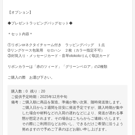
【オプション】

◆プレゼントラッピングバッグセット◆

＊セット内容＊

①リボンorネクタイチャーム付き　ラッピングバッグ　１点

➁リングケース包装用　セロハン　２枚（カラー指定不可）

③封筒入り・メッセージカード・音琴otokotoりんぐ取説カード

リボンカラーは「赤のツィード」「グリーンベロア」の2種類

ご購入の際　お選び下さい。
購入数：
0
残り：
20
ご提供予定時期：
2025年12月中旬
備考：
ご購入順に商品を製造。準備が整い次第、随時発送致します。
ご購入日から２週間を目安に発送予定ですが、購入時期が集中
した場合や材料などの入荷の遅れなどにより、発送が遅れる事
態が想定されます。その場合はこちらからご連絡いたします。
その際にご利用日などお伺いし、できるだけご希望に沿うよう
努めますので予めご了承のほどお願い申し上げます。