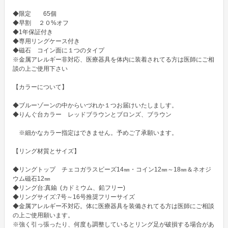
◆限定　　65個　

◆早割　 ２０%オフ

◆1年保証付き

◆専用リングケース付き

◆磁石　コイン面に１つのタイプ

※金属アレルギー非対応、医療器具を体内に装着されてる方は医師にご相
談の上ご使用下さい

【カラーについて】

◆ブルーゾーンの中からいづれか１つお届けいたしましす。

◆りんぐ台カラー　レッドブラウンとブロンズ、ブラウン

　※細かなカラー指定はできません。予めご了承願います。

【リング材質とサイズ】

◆リングトップ　チェコガラスビーズ14㎜・コイン12㎜～18㎜＆ネオジ
ウム磁石12㎜

◆リング台:真鍮  (カドミウム、鉛フリー)

◆リングサイズ:7号～16号推奨フリーサイズ

◆金属アレルギー不対応。体に医療器具を装備されてる方は医師にご相談
の上ご使用願います。

※強く引っ張ったり、何度も調整しているとリング足が破損する場合があ