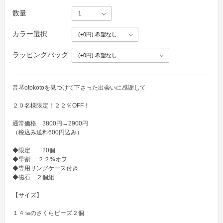
数量
カラー選択
ラッピングバッグ
音琴otokotoを見つけて下さった出会いに感謝して

２０名様限定！２２％OFF！

通常価格　3800円→2900円

（税込み送料600円込み） 

◆限定　　20個　

◆早割　 ２２%オフ

◆専用リングケース付き

◆磁石　２個組

【サイズ】

１４㎜のさくらビーズ２個　
