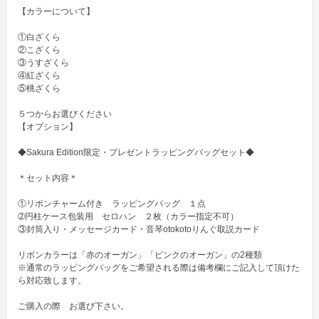
【カラーについて】

①白ざくら

②こざくら

③うすざくら

④紅ざくら

⑤桃ざくら

５つからお選びください

【オプション】

◆Sakura Edition限定・プレゼントラッピングバッグセット◆

＊セット内容＊

①リボンチャーム付き　ラッピングバッグ　１点

➁円柱ケース包装用　セロハン　２枚（カラー指定不可）

③封筒入り・メッセージカード・音琴otokotoりんぐ取説カード

リボンカラーは「赤のオーガン」「ピンクのオーガン」の2種類

※通常のラッピングバッグをご希望される際は備考欄にご記入して頂けた
ら対応致します。

ご購入の際　お選び下さい。
