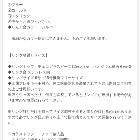
①ブルー

②ゴールド

③メタリック

の中からお選びください。

◆りんぐ台カラー　シルバー

　※細かなカラー指定はできません。予めご了承願います。

【リング材質とサイズ】

◆リングトップ　チェコガラスビーズ12㎜と8㎜　ネオジウム磁石６㎜×2

◆リング台:ステンレス銅 

◆リングサイズ:6号～15号推奨フリーサイズ

◆金属アレルギー不対応。体に医療器具を装備されてる方は医師にご相談
の上ご使用願います。

※強く引っ張ったり、何度も調整しているとリング足が破損する場合があ
りますので慎重に行って下さい。

※リング飾りだけを持ってサイズ調整をすると飾りが取れる恐れがありま
すので必ずリング皿と飾りを上下で指で摘まんでサイズ調整を行って下さ
い。

※ガラストップ　　チェコ輸入品

　ネオジウム磁石とリング台 中国製
