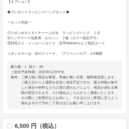
【オプション】

◆プレゼントラッピングバッグセット◆

＊セット内容＊

①リボンorネクタイチャーム付き　ラッピングバッグ　１点

➁リングケース包装用　セロハン　２枚（カラー指定不可）

③封筒入り・メッセージカード・音琴otokotoりんぐ取説カード

リボンカラーは「赤のツィード」「グリーンベロア」の2種類
購入数：
1
残り：
49
ご提供予定時期：
2025年12月中旬
備考：
ご購入順に商品を製造。準備が整い次第、随時発送致します。
ご購入日から２週間を目安に発送予定ですが、購入時期が集中
した場合や材料などの入荷の遅れなどにより、発送が遅れる事
態が想定されます。その場合はこちらからご連絡いたします。
その際にご利用日などお伺いし、できるだけご希望に沿うよう
努めますので予めご了承のほどお願い申し上げます。
6,500
円（税込）