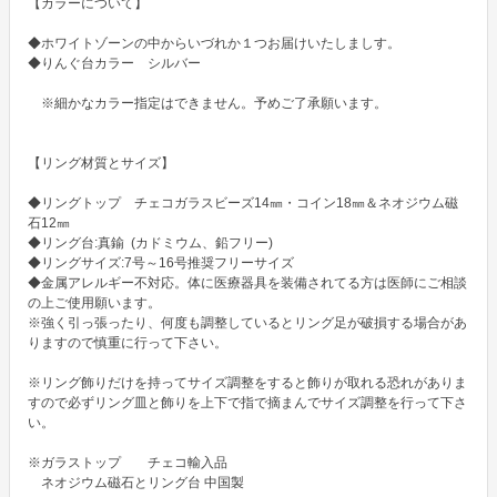
【カラーについて】

◆ホワイトゾーンの中からいづれか１つお届けいたしましす。

◆りんぐ台カラー　シルバー

　※細かなカラー指定はできません。予めご了承願います。

【リング材質とサイズ】

◆リングトップ　チェコガラスビーズ14㎜・コイン18㎜＆ネオジウム磁
石12㎜

◆リング台:真鍮  (カドミウム、鉛フリー)

◆リングサイズ:7号～16号推奨フリーサイズ

◆金属アレルギー不対応。体に医療器具を装備されてる方は医師にご相談
の上ご使用願います。

※強く引っ張ったり、何度も調整しているとリング足が破損する場合があ
りますので慎重に行って下さい。

※リング飾りだけを持ってサイズ調整をすると飾りが取れる恐れがありま
すので必ずリング皿と飾りを上下で指で摘まんでサイズ調整を行って下さ
い。

※ガラストップ　　チェコ輸入品

　ネオジウム磁石とリング台 中国製
