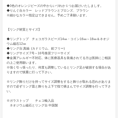
◆3色のオレンジビーズの中からいづれか１つお届けいたしましす。

◆りんぐ台カラー　レッドブラウンとブロンズ、ブラウン

※細かなカラー指定はできません。予めご了承願います。

【リング材質とサイズ】

◆リングトップ　チェコガラスビーズ14㎜・コイン16㎜～18㎜＆ネオジ
ウム磁石12㎜

◆リング台:真鍮  (カドミウム、鉛フリー)

◆リングサイズ:7号～16号推奨フリーサイズ

◆金属アレルギー不対応。体に医療器具を装備されてる方は医師にご相談
の上ご使用願います。

※強く引っ張ったり、何度も調整しているとリング足が破損する場合があ
りますので慎重に行って下さい。

※リング飾りだけを持ってサイズ調整をすると飾りが取れる恐れがありま
すので必ずリング皿と飾りを上下で指で摘まんでサイズ調整を行って下さ
い。

※ガラストップ　　チェコ輸入品

　ネオジウム磁石とリング台 中国製
