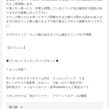
の上ご使用願います。

※強く引っ張ったり、何度も調整しているとリング足が破損する場合があ
りますので慎重に行って下さい。

※リング飾りだけを持ってサイズ調整をすると飾りが取れる恐れがありま
すので必ずリング皿と飾りを上下で指で摘まんでサイズ調整を行って下さ
い。

※ガラストップ：チェコ輸入品ネオジウム磁石とリング台 中国製

【オプション】

◆プレゼントラッピングバッグセット◆

＊セット内容＊

①リボンorネクタイチャーム付き　ラッピングバッグ　１点

➁リングケース包装用　セロハン　２枚（カラー指定不可）

③封筒入り・メッセージカード・音琴otokotoりんぐ取説カード

リボンカラーは「赤のツィード」「グリーンベロア」の2種類
購入数：
4