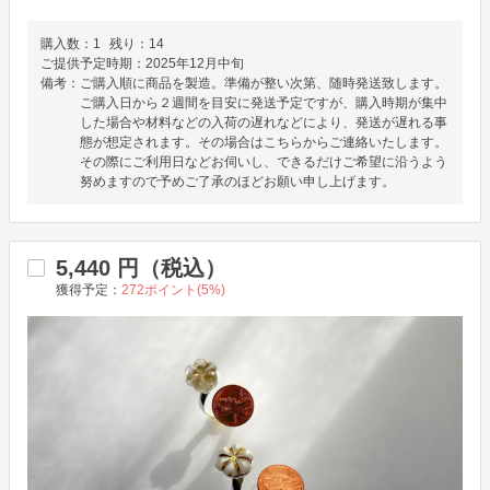
購入数：
1
残り：
14
ご提供予定時期：
2025年12月中旬
備考：
ご購入順に商品を製造。準備が整い次第、随時発送致します。
ご購入日から２週間を目安に発送予定ですが、購入時期が集中
した場合や材料などの入荷の遅れなどにより、発送が遅れる事
態が想定されます。その場合はこちらからご連絡いたします。
その際にご利用日などお伺いし、できるだけご希望に沿うよう
努めますので予めご了承のほどお願い申し上げます。
5,440
円（税込）
獲得予定：
272
ポイント(
5
%)