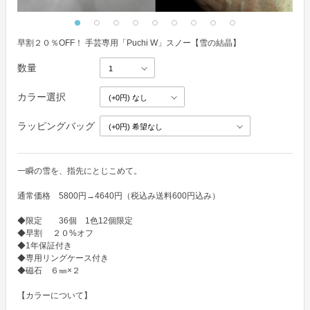
早割２０％OFF！ 手芸専用「Puchi W」スノー【雪の結晶】
数量
カラー選択
ラッピングバッグ
一瞬の雪を、指先にとじこめて。

通常価格　5800円→4640円（税込み送料600円込み） 

◆限定　　36個　1色12個限定

◆早割　 ２０%オフ

◆1年保証付き

◆専用リングケース付き

◆磁石　６㎜×２

【カラーについて】
