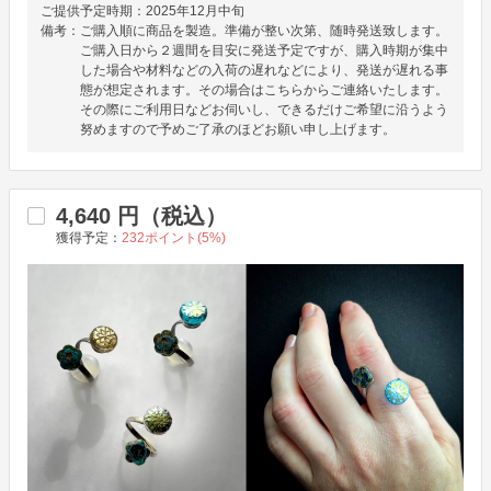
ご提供予定時期：
2025年12月中旬
備考：
ご購入順に商品を製造。準備が整い次第、随時発送致します。
ご購入日から２週間を目安に発送予定ですが、購入時期が集中
した場合や材料などの入荷の遅れなどにより、発送が遅れる事
態が想定されます。その場合はこちらからご連絡いたします。
その際にご利用日などお伺いし、できるだけご希望に沿うよう
努めますので予めご了承のほどお願い申し上げます。
4,640
円（税込）
獲得予定：
232
ポイント(
5
%)