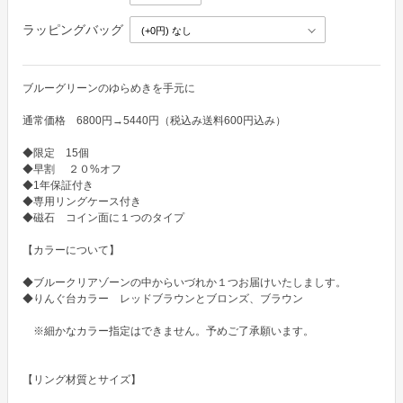
ラッピングバッグ
ブルーグリーンのゆらめきを手元に

通常価格　6800円→5440円（税込み送料600円込み） 

◆限定　15個　

◆早割　 ２０%オフ

◆1年保証付き

◆専用リングケース付き

◆磁石　コイン面に１つのタイプ

【カラーについて】

◆ブルークリアゾーンの中からいづれか１つお届けいたしましす。

◆りんぐ台カラー　レッドブラウンとブロンズ、ブラウン

　※細かなカラー指定はできません。予めご了承願います。

【リング材質とサイズ】
