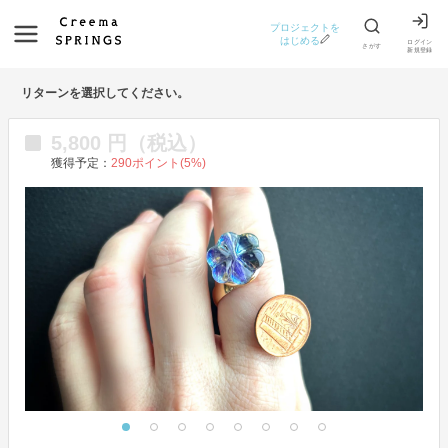
プロジェクトを
はじめる
ログイン
さがす
新規登録
リターンを選択してください。
5,800
円（税込）
獲得予定：
290
ポイント(
5
%)