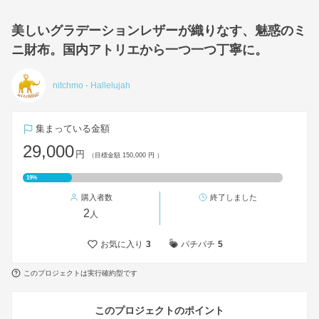
美しいグラデーションレザーが織りなす、魅惑のミ
ニ財布。国内アトリエから一つ一つ丁寧に。
nitchmo - Hallelujah
集まっている金額
29,000
円
（目標金額 150,000 円 ）
19%
購入者数
終了しました
2
人
お気に入り
3
パチパチ
5
このプロジェクトは実行確約型です
このプロジェクトのポイント