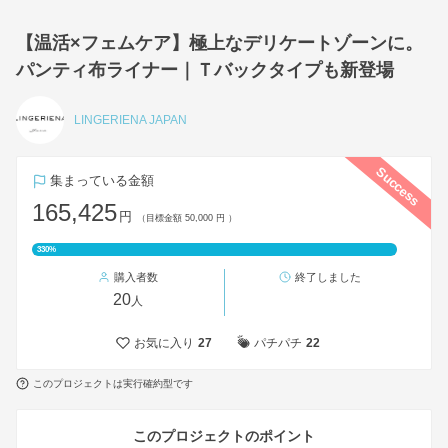
【温活×フェムケア】極上なデリケートゾーンに。
パンティ布ライナー｜Ｔバックタイプも新登場
LINGERIENA JAPAN
Success
集まっている金額
165,425
円
（目標金額 50,000 円 ）
330%
購入者数
終了しました
20
人
お気に入り
27
パチパチ
22
このプロジェクトは実行確約型です
このプロジェクトのポイント