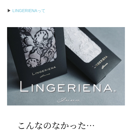
▶︎ 
LINGERIENAって