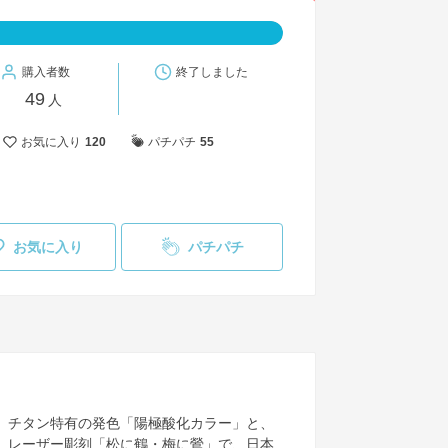
購入者数
終了しました
49
人
お気に入り
120
パチパチ
55
お気に入り
パチパチ
チタン特有の発色「陽極酸化カラー」と、
レーザー彫刻「松に鶴・梅に鶯」で、日本