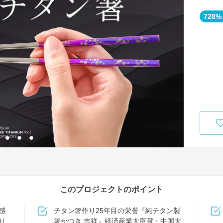
728%
このプロジェクトのポイント
感
チタン箸作り25年目の栄誉『純チタン製
り
箸かつき 吉祥』経済産業大臣賞・中国大