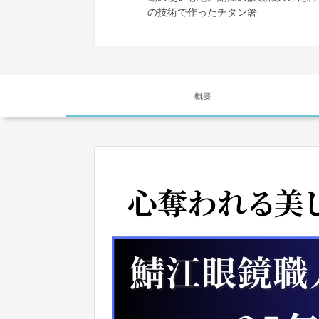
の技術で作ったチタン箸
概要