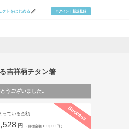
ェクトを
はじめる
ログイン｜新規登録
める吉祥柄チタン箸
がとうございました。
Success
まっている金額
,528
円
（目標金額 100,000 円 ）