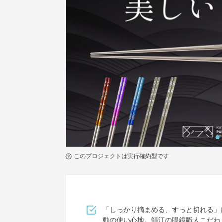
このプロジェクトは実行確約型です
「しっかり摘まめる、すっと切れる」
動の使い心地。鯖江の眼鏡職人こだわ