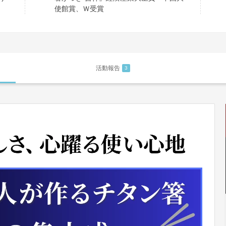
使館賞、Ｗ受賞
活動報告
3