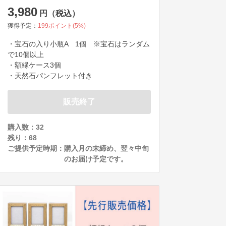
3,980
円（税込）
獲得予定：
199
ポイント(
5
%)
・宝石の入り小瓶A　1個　※宝石はランダム
で10個以上

・額縁ケース3個

・天然石パンフレット付き
販売終了
購入数：32
残り：
68
ご提供予定時期：
購入月の末締め、翌々中旬
のお届け予定です。