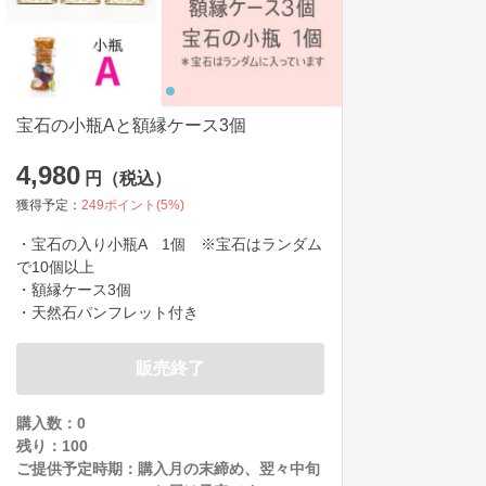
宝石の小瓶Aと額縁ケース3個
4,980
円（税込）
獲得予定：
249
ポイント(
5
%)
・宝石の入り小瓶A　1個　※宝石はランダム
で10個以上

・額縁ケース3個

・天然石パンフレット付き
販売終了
購入数：0
残り：
100
ご提供予定時期：
購入月の末締め、翌々中旬