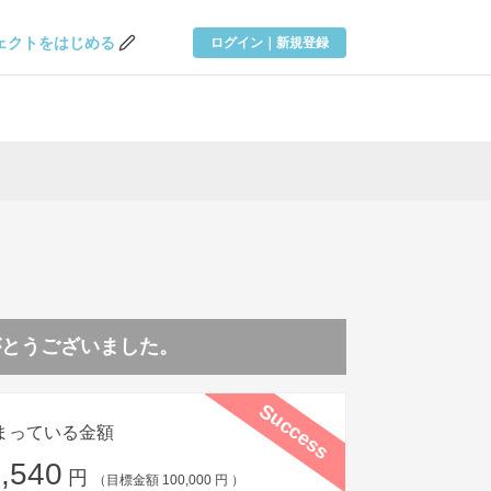
ェクトを
はじめる
ログイン｜新規登録
がとうございました。
Success
まっている金額
,540
円
（目標金額 100,000 円 ）