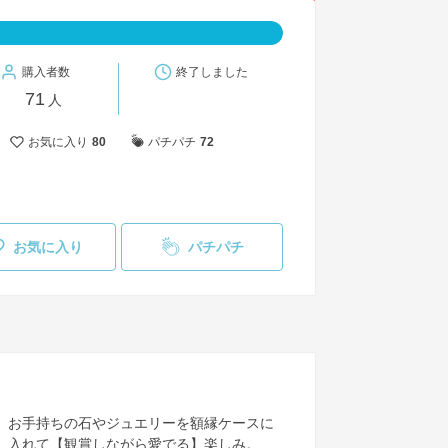
購入者数
終了しました
71
人
お気に入り
80
パチパチ
72
お気に入り
パチパチ
お手持ちの石やジュエリーを額縁ケースに
入れて【観賞しながら愛でる】楽しみ。