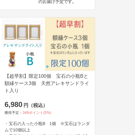
のお届け予定です。
【超早割】限定100個 宝石の小瓶Bと
額縁ケース3個 天然アレキサンドライ
ト入り
6,980
円（税込）
獲得予定：
349
ポイント(
5
%)
・宝石の入った小瓶B　1個　※宝石はランダ
ムで10個以上
