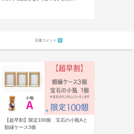
応援コメント
5
【超早割】限定100個 宝石の小瓶Aと
額縁ケース3個