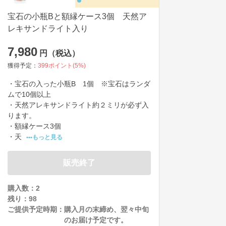
宝石の小瓶Bと額縁ケース3個 天然ア
レキサンドライト入り
7,980
円（税込）
獲得予定：
399
ポイント(
5
%)
・宝石の入った小瓶B　1個　※宝石はランダ
ムで10個以上

・天然アレキサンドライト約２ミリが必ず入
ります。

・額縁ケース3個

・天
•••もっと見る
販売終了
購入数：2
残り：
98
ご提供予定時期：
購入月の末締め、翌々中旬
のお届け予定です。