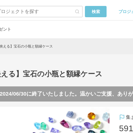
プロジ
検索
ゼント
映える】宝石の小瓶と額縁ケース
映える】宝石の小瓶と額縁ケース
2024/06/30
に終了いたしました。温かいご支援、あり
集
591