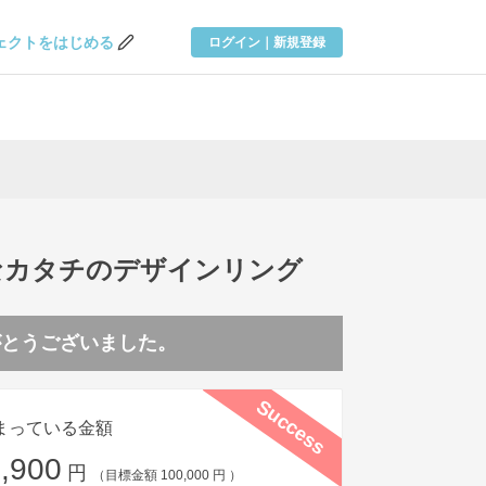
ェクトを
はじめる
ログイン｜新規登録
なカタチのデザインリング
がとうございました。
Success
まっている金額
,900
円
（目標金額 100,000 円 ）