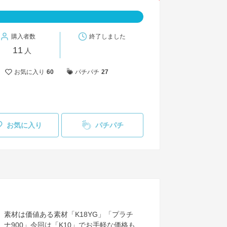
購入者数
終了しました
11
人
お気に入り
60
パチパチ
27
お気に入り
パチパチ
素材は価値ある素材「K18YG」「プラチ
ナ900」今回は「K10」でお手軽な価格も