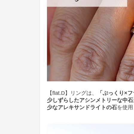
【flat.D】リングは、
「ぷっくり×フ
少しずらしたアシンメトリーな中石
少なアレキサンドライトの石
を使用