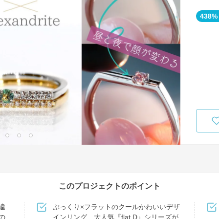
438%
このプロジェクトのポイント
違
ぷっくり×フラットのクールかわいいデザ
の
インリング 大人気『flat.D』シリーズが