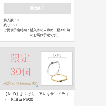
販売終了
購入数：3
残り：
27
ご提供予定時期：
購入月の末締め、翌々中旬
のお届け予定です。
【flat.D】よくばり アレキサンドライ
ト K18 or Pt900