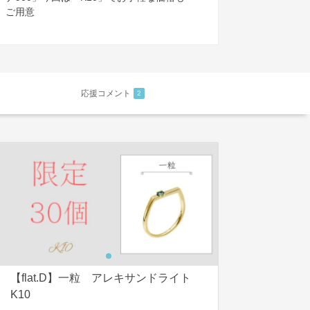
ご用意
応援コメント
2
【flat.D】一粒 アレキサンドライト
K10