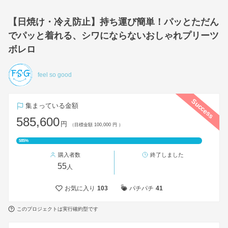
【日焼け・冷え防止】持ち運び簡単！パッとただん
でパッと着れる、シワにならないおしゃれプリーツ
ボレロ
feel so good
Success
集まっている金額
585,600
円
（目標金額 100,000 円 ）
585%
購入者数
終了しました
55
人
お気に入り
103
パチパチ
41
このプロジェクトは実行確約型です