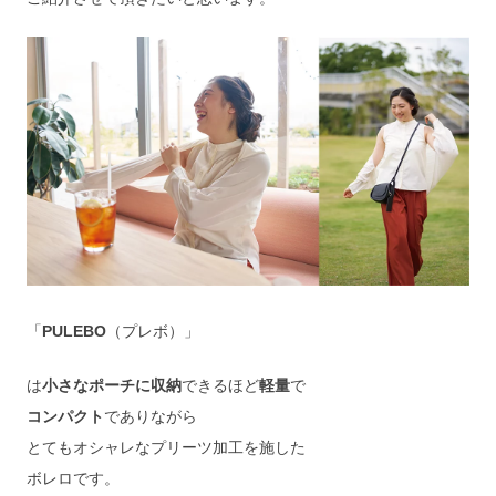
「
PULEBO
（プレボ）」
は
小さなポーチに収納
できるほど
軽量
で
コンパクト
でありながら
とてもオシャレなプリーツ加工を施した
ボレロです。