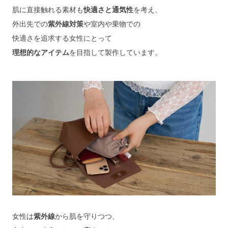
肌に直接触れる素材も
快適さと通気性
を考え、
外出先での
紫外線対策
や室内や乗物での
快適さを追求する女性にとって
理想的なアイテム
を目指して製作しています。
女性は
紫外線
から肌を守りつつ、