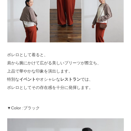
ボレロとして着ると、
肩から腕にかけて広がる美しいプリーツが際立ち、
上品で華やかな印象を演出します。
特別な
イベント
やオシャレな
レストラン
では、
ボレロとしてその存在感を十分に発揮します。
▼Color :ブラック