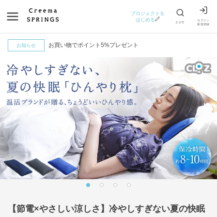
プロジェクトを
はじめる
ログイン
さがす
新規登録
お買い物でポイント5%プレゼント
お知らせ
【節電×やさしい涼しさ】冷やしすぎない夏の快眠