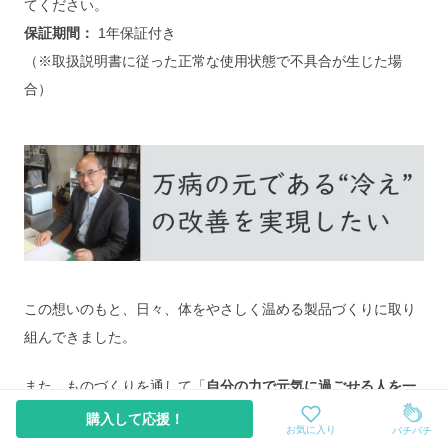
てください。
保証期間： 
1年保証付き
（※取扱説明書に従った正常な使用状態で不具合が生じた場
合）
この想いのもと、日々、体をやさしく温める製品づくりに取り
組んできました。
また、ものづくりを通して「
自分の力で元気に過ごせる人を一
人でも多く増やすこと」
も大切にしている想いのひとつです。
購入して応援！
お気に入り
パチパチ