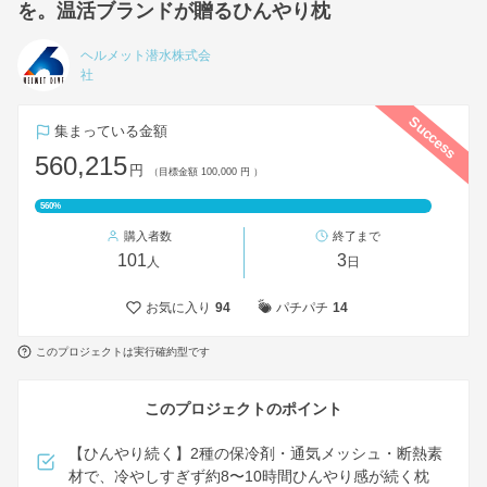
を。温活ブランドが贈るひんやり枕
ヘルメット潜水株式会
社
Success
集まっている金額
560,215
円
（目標金額 100,000 円 ）
560%
購入者数
終了まで
101
3
人
日
お気に入り
94
パチパチ
14
このプロジェクトは実行確約型です
このプロジェクトのポイント
【ひんやり続く】2種の保冷剤・通気メッシュ・断熱素
材で、冷やしすぎず約8〜10時間ひんやり感が続く枕