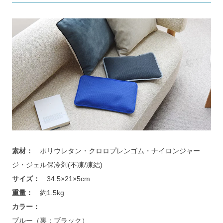
素材：
　ポリウレタン・クロロプレンゴム・ナイロンジャー
ジ・ジェル保冷剤(不凍/凍結)
サイズ：
　34.5×21×5cm
重量：
　約1.5kg
カラー：
ブルー（裏：ブラック）