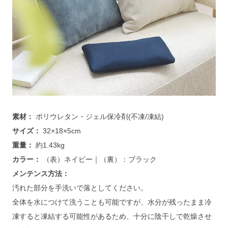
素材： 
ポリウレタン・ジェル保冷剤(不凍/凍結)
サイズ： 
32×18×5cm
重量： 
約1.43kg
カラー： 
（表）ネイビー｜（裏）：ブラック
メンテンス方法：
汚れた部分を手洗いで落としてください。
全体を水につけて洗うことも可能ですが、水分が残ったまま冷
凍すると凍結する可能性があるため、十分に陰干しで乾燥させ