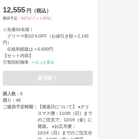
12,555
円（税込）
獲得予定：
627
ポイント(
5
%)
☆先着50名様！

　クリーマ割10％OFF（お値引き額＝2,145
円）

　伝統和紙版は＋6,600円

【セット内容】

①智頭杉御朱
•••もっと見る
販売終了
購入数：5
残り：
45
ご提供予定時期：
【発送日について】 ●クリ
スマス便：11/30（日）まで
のご注文で、12/19（金）に
発送。 ●お正月便：
12/14（日）までのご注文分