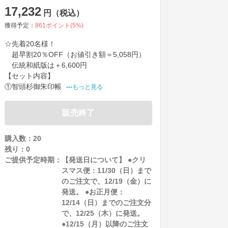
17,232
円（税込）
獲得予定：
861
ポイント(
5
%)
☆先着20名様！

　超早割20％OFF（お値引き額＝5,058円）

　伝統和紙版は＋6,600円

【セット内容】

①智頭杉御朱印帳
•••もっと見る
販売終了
購入数：20
残り：
0
ご提供予定時期：
【発送日について】 ●クリ
スマス便：11/30（日）まで
のご注文で、12/19（金）に
発送。 ●お正月便：
12/14（日）までのご注文分
で、12/25（木）に発送。
●12/15（月）以降のご注文