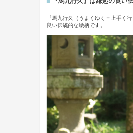
『馬九行久』は縁起の良い
『馬九行久（うまくゆく＝上手く行
良い伝統的な絵柄です。