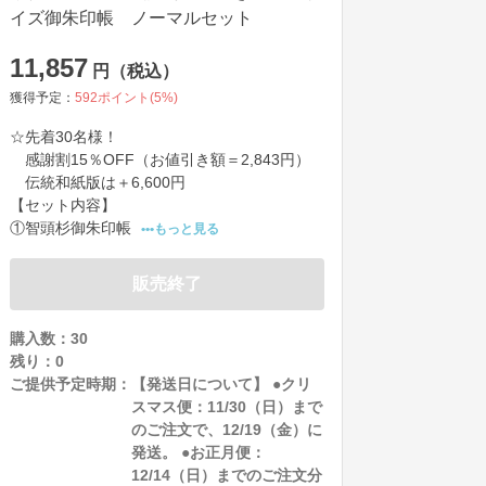
イズ御朱印帳 ノーマルセット
11,857
円（税込）
獲得予定：
592
ポイント(
5
%)
☆先着30名様！

　感謝割15％OFF（お値引き額＝2,843円）

　伝統和紙版は＋6,600円

【セット内容】

①智頭杉御朱印帳
•••もっと見る
販売終了
購入数：30
残り：
0
ご提供予定時期：
【発送日について】 ●クリ
スマス便：11/30（日）まで
のご注文で、12/19（金）に
発送。 ●お正月便：
12/14（日）までのご注文分