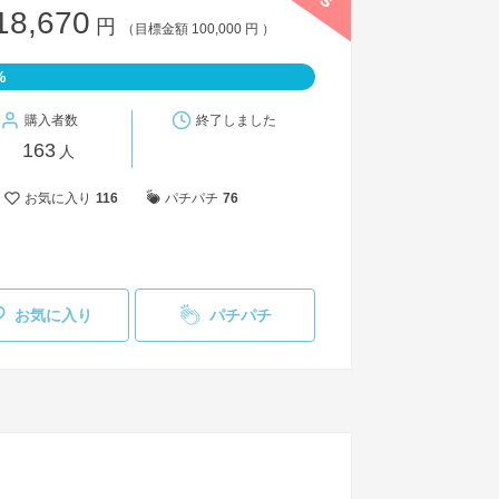
18,670
円
（目標金額 100,000 円 ）
%
購入者数
終了しました
163
人
お気に入り
116
パチパチ
76
お気に入り
パチパチ