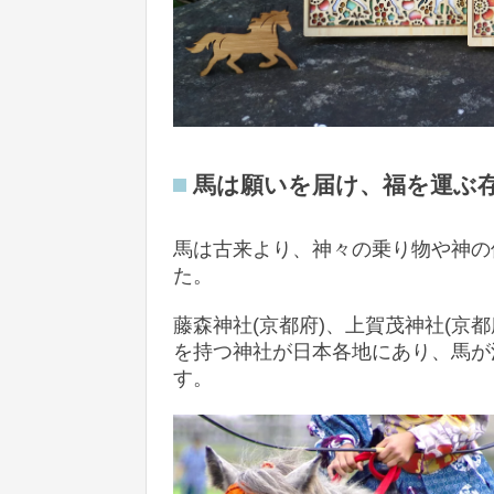
馬は願いを届け、福を運ぶ
馬は古来より、神々の乗り物や神の
た。
藤森神社(京都府)、上賀茂神社(京
を持つ神社が日本各地にあり、馬が
す。