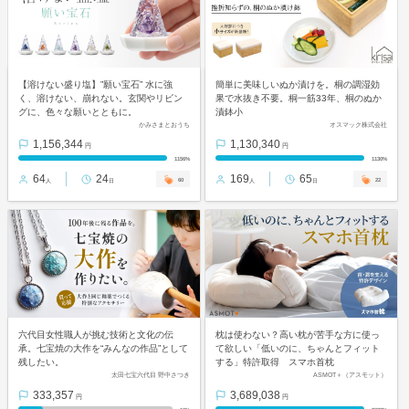
【溶けない盛り塩】”願い宝石” 水に強
簡単に美味しいぬか漬けを。桐の調湿効
く、溶けない、崩れない。玄関やリビン
果で水抜き不要。桐一筋33年、桐のぬか
グに、色々な願いとともに。
漬鉢小
かみさまとおうち
オスマック株式会社
1,156,344
1,130,340
円
円
1156%
1130%
64
24
169
65
60
22
人
日
人
日
六代目女性職人が挑む技術と文化の伝
枕は使わない？高い枕が苦手な方に使っ
承。七宝焼の大作を“みんなの作品”として
て欲しい「低いのに、ちゃんとフィット
残したい。
する」特許取得 スマホ首枕
太田七宝六代目 野中さつき
ASMOT＋（アスモット）
333,357
3,689,038
円
円