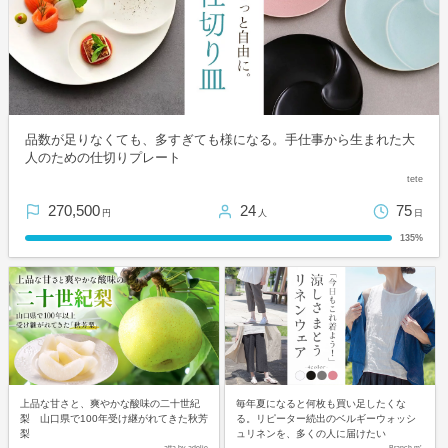
品数が足りなくても、多すぎても様になる。手仕事から生まれた大
人のための仕切りプレート
tete
270,500
24
75
円
人
日
135%
上品な甘さと、爽やかな酸味の二十世紀
毎年夏になると何枚も買い足したくな
梨 山口県で100年受け継がれてきた秋芳
る。リピーター続出のベルギーウォッシ
梨
ュリネンを、多くの人に届けたい
atta by adelie
Branch m’.