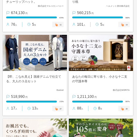
チューリップハット。
り枕
株式会社マルコカンパニー
ヘルメット潜水株式会社
674,130
560,215
円
円
674%
560%
76
5
101
5
11
14
人
日
人
日
【即、こなれ見え】国産デニムで仕立て
あなたの毎日に寄り添う、小さな十二支
る、大人の３点セット
の守護本尊
Basket
株式会社MORITA
518,990
1,211,100
円
円
172%
597%
17
13
88
8
27
20
人
日
人
日