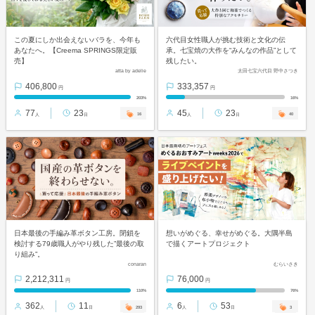
この夏にしか出会えないバラを、今年も
六代目女性職人が挑む技術と文化の伝
あなたへ。【Creema SPRINGS限定販
承。七宝焼の大作を“みんなの作品”として
売】
残したい。
atta by adelie
太田七宝六代目 野中さつき
406,800
333,357
円
円
203%
16%
77
23
45
23
16
40
人
日
人
日
日本最後の手編み革ボタン工房。閉鎖を
想いがめぐる、幸せがめぐる。大隅半島
検討する79歳職人がやり残した”最後の取
で描くアートプロジェクト
り組み”。
conaran
むらいさき
2,212,311
76,000
円
円
110%
76%
362
11
6
53
293
3
人
日
人
日