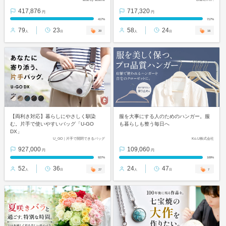
417,876
717,320
円
円
417%
717%
79
23
58
24
20
16
人
日
人
日
【両利き対応】暮らしにやさしく馴染
服を大事にする人のためのハンガー。服
む。片手で使いやすいバッグ「U-GO
も暮らしも整う毎日へ
DX」
U_GO｜片手で開閉できるバッグ
Ko.U株式会社
927,000
109,060
円
円
927%
109%
52
36
24
47
27
7
人
日
人
日