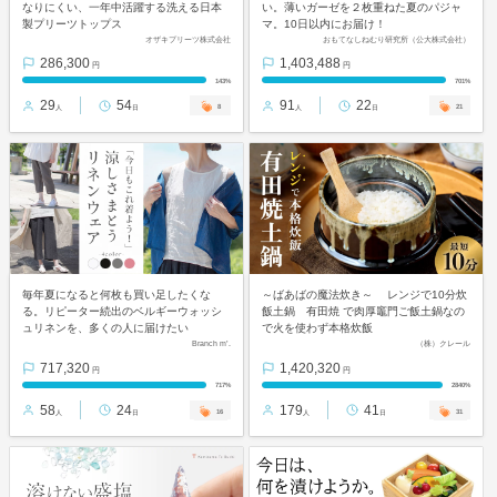
なりにくい、一年中活躍する洗える日本
い。薄いガーゼを２枚重ねた夏のパジャ
製プリーツトップス
マ。10日以内にお届け！
オザキプリーツ株式会社
おもてなしねむり研究所（公大株式会社）
286,300
1,403,488
円
円
143%
701%
29
54
91
22
8
21
人
日
人
日
毎年夏になると何枚も買い足したくな
～ばあばの魔法炊き～ レンジで10分炊
る。リピーター続出のベルギーウォッシ
飯土鍋 有田焼 で肉厚竈門ご飯土鍋なの
ュリネンを、多くの人に届けたい
で火を使わず本格炊飯
Branch m’.
（株）クレール
717,320
1,420,320
円
円
717%
2840%
58
24
179
41
16
31
人
日
人
日