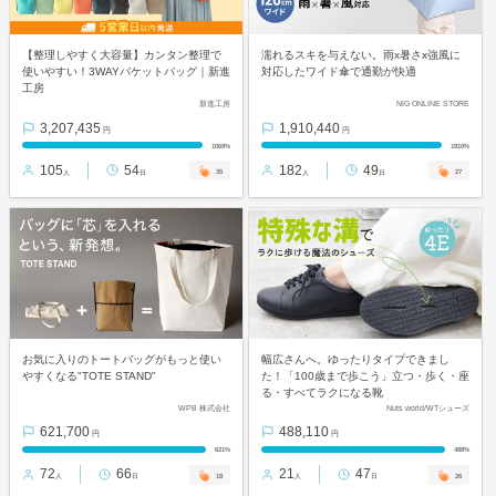
【整理しやすく大容量】カンタン整理で
濡れるスキを与えない。雨x暑さx強風に
使いやすい！3WAYバケットバッグ｜新進
対応したワイド傘で通勤が快適
工房
新進工房
NIG ONLINE STORE
3,207,435
1,910,440
円
円
1069%
1910%
105
54
182
49
35
27
人
日
人
日
お気に入りのトートバッグがもっと使い
幅広さんへ。ゆったりタイプできまし
やすくなる"TOTE STAND"
た！「100歳まで歩こう」立つ・歩く・座
る・すべてラクになる靴
WPB 株式会社
Nuts world/WTシューズ
621,700
488,110
円
円
621%
488%
72
66
21
47
18
26
人
日
人
日