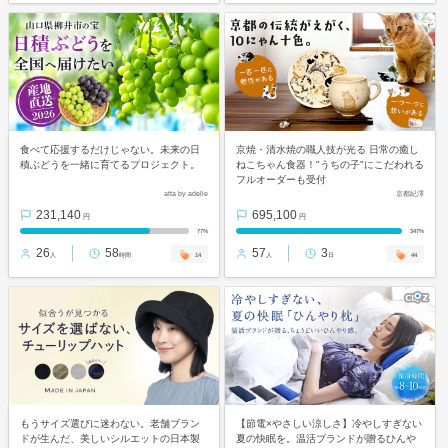
食べて応援するだけじゃない。未来の日
京焼・清水焼の職人技が光る 日常の癒し
積ぶどうを一緒に育てるプロジェクト。
ねこちゃん食器！"うちの子"にこだわれる
フルオーダーも受付
atta by adelie
京都紀澤
231,140
695,100
円
円
77%
347%
26
58
57
3
14
44
人
時間
人
日
もうサイズ選びに迷わない。老舗ブラン
【節電×やさしい涼しさ】冷やしすぎない
ドが生んだ、美しいシルエットの日本製
夏の快眠を。温活ブランドが贈るひんや