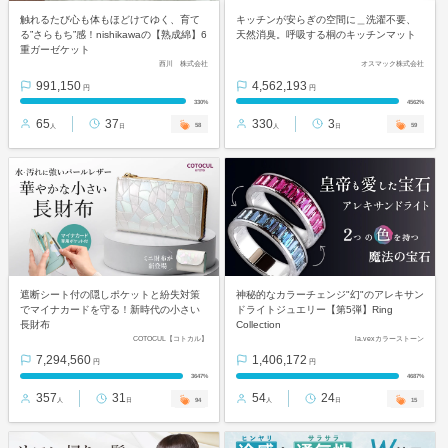
触れるたび心も体もほどけてゆく、育て
キッチンが安らぎの空間に＿洗濯不要、
る”さらもち”感！nishikawaの【熟成綿】6
天然消臭。呼吸する桐のキッチンマット
重ガーゼケット
西川 株式会社
オスマック株式会社
991,150
4,562,193
円
円
330%
4562%
65
37
330
3
58
59
人
日
人
日
遮断シート付の隠しポケットと紛失対策
神秘的なカラーチェンジ"幻"のアレキサン
でマイナカードを守る！新時代の小さい
ドライトジュエリー【第5弾】Ring
長財布
Collection
COTOCUL【コトカル】
la.vexカラーストーン
7,294,560
1,406,172
円
円
3647%
4687%
357
31
54
24
94
15
人
日
人
日