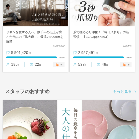
リネンを愛する人へ。数千年の黒土が育
爪で極める好印象！『毎日爪切り』の新
んだ伝説の『黒大麻』。最後の3000ｍを
習慣！【EZ Clipper 803】
解禁
KURASIKU
EZ Style
5,501,420
2,957,491
円
円
1833%
2957%
195
22
538
46
76
49
人
日
人
日
スタッフのおすすめ
もっと見る