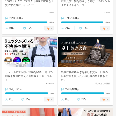
100%シルクアイマスク｜毎晩の眠りを上
眠るたび、髪をやさしく包む。100％シル
質にする贅沢ナイトケア
クのナイトキャップ
Adrian
Adrian
228,200
196,960
円
円
2282%
1969%
58
12
26
14
5
6
人
日
人
日
リュックのズレや不快感を解消。 毎日の
気軽に炎のゆらぎを楽しむ贅沢。日本の
動きを快適に変える高機能チェストベル
伝統技術を使ったいぶし銀の卓上焚き火
ト！
台。
CRAFT101
職人むすび / 愛媛
34,330
248,400
円
円
343%
248%
8
15
8
22
6
17
人
日
人
日