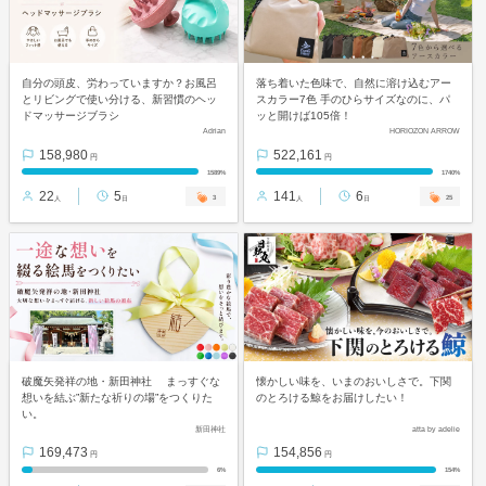
自分の頭皮、労わっていますか？お風呂
落ち着いた色味で、自然に溶け込むアー
とリビングで使い分ける、新習慣のヘッ
スカラー7色 手のひらサイズなのに、パ
ドマッサージブラシ
ッと開けば105倍！
Adrian
HORIOZON ARROW
158,980
522,161
円
円
1589%
1740%
22
5
141
6
3
25
人
日
人
日
破魔矢発祥の地・新田神社 まっすぐな
懐かしい味を、いまのおいしさで。下関
想いを結ぶ”新たな祈りの場”をつくりた
のとろける鯨をお届けしたい！
い。
新田神社
atta by adelie
169,473
154,856
円
円
6%
154%