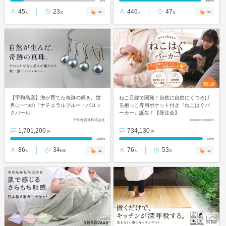
16%
3689%
45
23
446
47
40
56
人
日
人
日
【宇和島産】海が育てた奇跡の輝き。世
ねこ目線で開発！自然に自由にくつろげ
界に一つの「ナチュラルブルー・バロッ
る抱っこ専用ポケット付き『ねこはぐパ
クパール」
ーカー』誕生！【受注会】
宇和海真珠株式会社
poppen poppin
1,701,200
734,130
円
円
1701%
734%
86
34
76
53
31
19
人
時間
人
日