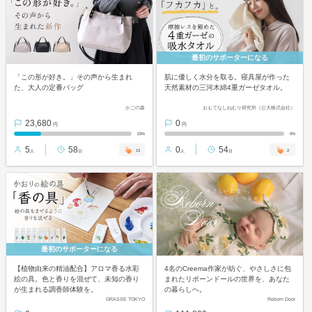
最初のサポーターになる
「この形が好き。」その声から生まれ
肌に優しく水分を取る。寝具屋が作った
た、大人の定番バッグ
天然素材の三河木綿4重ガーゼタオル。
かごの森
おもてなしねむり研究所（公大株式会社）
23,680
0
円
円
23%
0%
5
58
0
54
13
2
人
日
人
日
最初のサポーターになる
【植物由来の精油配合】アロマ香る水彩
4名のCreema作家が紡ぐ、やさしさに包
絵の具。色と香りを混ぜて、未知の香り
まれたリボーンドールの世界を、あなた
が生まれる調香師体験を。
の暮らしへ。
GRASSE TOKYO
Reborn Door