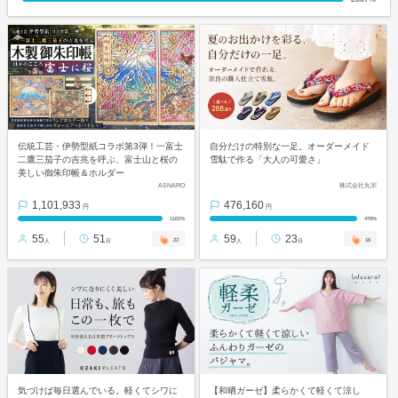
伝統工芸・伊勢型紙コラボ第3弾！一富士
自分だけの特別な一足。オーダーメイド
二鷹三茄子の吉兆を呼ぶ、富士山と桜の
雪駄で作る「大人の可愛さ」
美しい御朱印帳＆ホルダー
ASNARO
株式会社丸宗
1,101,933
476,160
円
円
1101%
476%
55
51
59
23
22
16
人
日
人
日
気づけば毎日選んでいる。軽くてシワに
【和晒ガーゼ】柔らかくて軽くて涼し