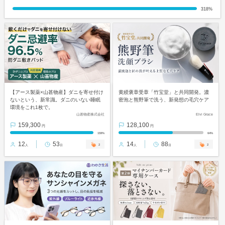
318%
【アース製薬×山甚物産】ダニを寄せ付け
黄綬褒章受章「竹宝堂」と共同開発。濃
ないという、新常識。ダニのいない睡眠
密泡と熊野筆で洗う、新発想の毛穴ケア
環境をこれ1枚で。
山甚物産株式会社
Elvi Grace
159,300
128,100
円
円
159%
64%
12
53
14
88
2
2
人
日
人
日