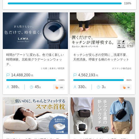
116%
時間が“アート”に変わる。色で描く新しい
キッチンが安らぎの空間に＿洗濯不要、
時間体験。北欧発グラデーションウォッ
天然消臭。呼吸する桐のキッチンマット
チ。
ミモ研｜未来モノ研究所
オスマック株式会社
14,488,200
4,562,193
円
円
14488%
4562%
389
45
330
3
126
59
人
日
人
日