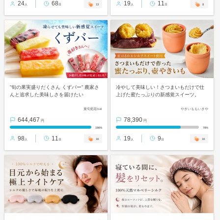
24
68
19
11
13
8
人
日
人
日
”旬の果実盛りだくさん くずバー” 農家さ
冷やして美味しい！さつまいもだけで仕
んと追求した美味しさを届けたい
上げた蜜たっぷりの新感覚スイーツ。
菓旬処彩sai
やきいももいきや
644,467
78,390
円
円
196%
78%
98
11
19
9
16
16
人
日
人
日