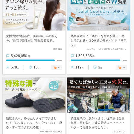
女性の髪の悩みに、美容師20年の答え
熱帯夜対策に！体の下を空気が通る。熱
を。”自宅で塗るだけ”簡単髪質改善。
と湿気を逃す３D構造の敷きパッド「サラ
フ」
諏訪 雄作
おもてなしねむり研究所（公大株式会社）
5,428,050
1,596,685
円
円
5428%
798%
579
15
119
3
53
25
人
日
人
日
幅広さんへ。ゆったりタイプできまし
波佐見焼の工房が火災に。従業員は全員
た！「100歳まで歩こう」立つ・歩く・座
無事、窯も動く。波佐見焼コーヒーフィ
る・すべてラクになる靴
ルターで再建を目指したい。
Nuts world/WTシューズ
エシカルハウス