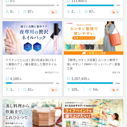
0
111,800
円
円
0%
372%
0
87
2
87
3
11
人
日
人
日
ケラチンとたんぱく質の生成を助ける１
【整理しやすく大容量】カンタン整理で
１種類のアミノ酸を配合した贅沢ネイル
使いやすい！3WAYバケットバッグ｜新進
パック！
工房
株式会社グリム
新進工房
4,180
3,207,435
円
円
13%
1069%
1
81
105
54
6
35
人
日
人
日