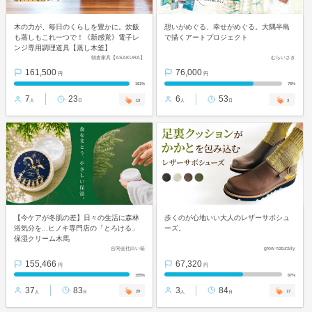
木の力が、毎日のくらしを豊かに。炊飯
想いがめぐる、幸せがめぐる。大隅半島
も蒸しもこれ一つで！《新感覚》電子レ
で描くアートプロジェクト
ンジ専用調理道具【蒸し木釜】
朝倉家具【ASAKURA】
むらいさき
161,500
76,000
円
円
161%
76%
7
23
6
53
13
3
人
日
人
日
【今ケアが冬肌の差】日々の生活に森林
歩くのが心地いい大人のレザーサボシュ
浴気分を...ヒノキ専門店の「とろける」
ーズ。
保湿クリーム木馬
合同会社白い箱
grow naturally
155,466
67,320
円
円
155%
67%
37
83
3
84
20
17
人
日
人
日