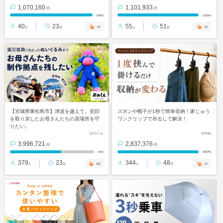
1,070,160
1,101,933
円
円
535%
1101%
40
23
55
51
23
22
人
日
人
日
【宮城県東松島市】津波を越えて。笑顔
ズボンや帽子が1秒で簡単収納！家じゅう
を取り戻したお母さんたちの居場所を守
ワンクリップで吊るして解決！
りたい。
おのくん
Enras
3,996,721
2,837,376
円
円
61%
2837%
379
23
344
48
161
37
人
日
人
日