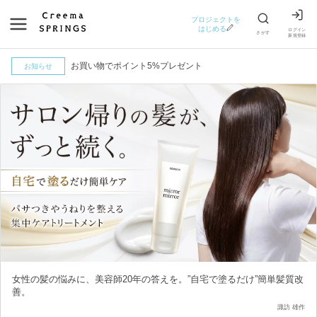
プロジェクトを
はじめる
ログイン
さがす
新規登録
お買い物でポイント5%プレゼント
お知らせ
女性の髪の悩みに、美容師20年の答えを。”自宅で塗るだけ”簡単髪質改
善。
諏訪 雄作