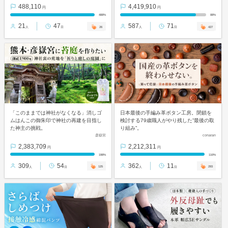
488,110
4,419,910
円
円
488%
88%
21
47
587
71
26
427
人
日
人
日
「このままでは神社がなくなる」消しゴ
日本最後の手編み革ボタン工房。閉鎖を
ムはんこの御朱印で神社の再建を目指し
検討する79歳職人がやり残した”最後の取
た神主の挑戦。
り組み”。
彦嶽宮
conaran
2,383,709
2,212,311
円
円
198%
110%
309
54
362
11
125
293
人
日
人
日