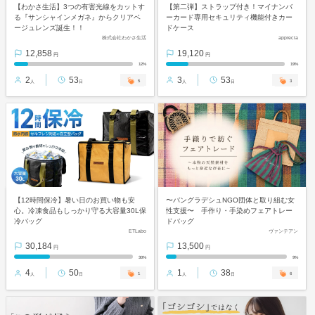
【わかさ生活】3つの有害光線をカットす
【第二弾】ストラップ付き！マイナンバ
る『サンシャインメガネ』からクリアベ
ーカード専用セキュリティ機能付きカー
ージュレンズ誕生！！
ドケース
株式会社わかさ生活
apprecia
12,858
19,120
円
円
12%
19%
2
53
3
53
5
3
人
日
人
日
【12時間保冷】暑い日のお買い物も安
〜バングラデシュNGO団体と取り組む女
心。冷凍食品もしっかり守る大容量30L保
性支援〜 手作り・手染めフェアトレー
冷バッグ
ドバッグ
ETLabo
ヴァンテアン
30,184
13,500
円
円
30%
9%
4
50
1
38
1
6
人
日
人
日