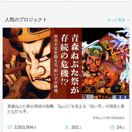
人気のプロジェクト
もっと見る
青森ねぶた祭が存続の危機。”ねぶた”を支える「担い手」の現状と新
たな打ち手。
青森ねぶた運行団体協議会
3,503,904
302
24
円
人
日