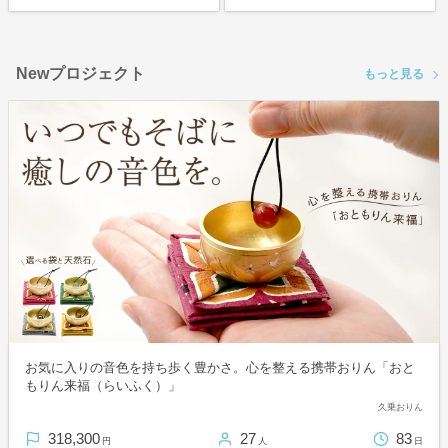
Newプロジェクト
もっと見る
お気に入りの音色を持ち歩く豊かさ。心を整える携帯おりん「おと
もりん来福（らいふく）」
久乗おりん
318,300
27
83
円
人
日