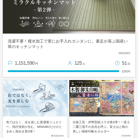
洗濯不要！撥水加工で更にお手入れカンタンに。素足が喜ぶ国産い
草のキッチンマット
IKEHIKO
1,151,590
125
51
円
人
日
1151%
色ではなく、光を楽しむ新感覚ジュエリ
伝統工芸・伊勢型紙コラボ第3弾！一富士
ー。特許技術が生む、MINAMOだけのと
二鷹三茄子の吉兆を呼ぶ、富士山と桜の
きめく煌めき第3弾！
美しい御朱印帳＆ホルダー
株式会社E&J
ASNARO