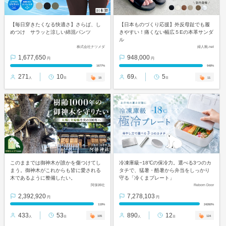
【毎日穿きたくなる快適さ】さらば、し
【日本ものづくり応援】外反母趾でも履
めつけ サラッと涼しい綿混パンツ
きやすい！痛くない幅広５Eの本革サンダ
ル
株式会社ナツメダ
婦人靴.net
1,677,650
948,000
円
円
1677%
948%
271
10
69
5
15
11
人
日
人
日
このままでは御神木が誰かを傷つけてし
冷凍庫級−18℃の保冷力。選べる3つのカ
まう。御神木がこれからも皆に愛される
タチで、猛暑・酷暑から弁当をしっかり
木であるように整備したい。
守る「冷くまプレート」
阿保神社
Reborn Door
2,392,920
7,278,103
円
円
119%
24260%
433
53
890
12
105
124
人
日
人
日