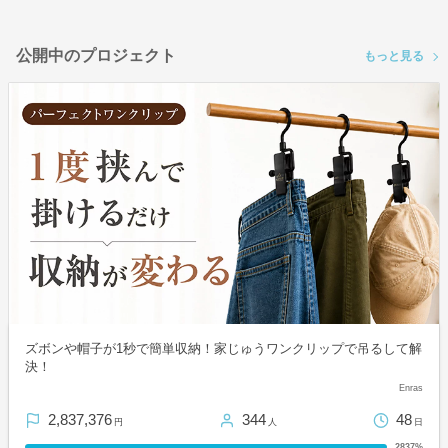
公開中のプロジェクト
もっと見る
ズボンや帽子が1秒で簡単収納！家じゅうワンクリップで吊るして解
決！
Enras
2,837,376
344
48
円
人
日
2837%