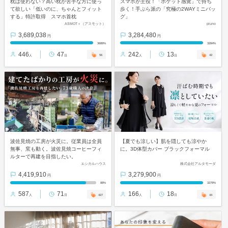
枕は使わない？高い枕が苦手な方に使っ
スマホが主役！「ポケット感覚」で持ち
て欲しい「低いのに、ちゃんとフィット
歩く！手ぶら派の「究極の2WAYミニバッ
する」特許取得 スマホ首枕
グ」
ASMOT＋（アスモット）
piuno
3,689,038
3,284,480
円
円
3689%
3284%
446
47
242
13
56
42
人
日
人
日
波佐見焼の工房が火災に。従業員は全員
【夏でも涼しい】肌を隠しても涼やか
無事、窯も動く。波佐見焼コーヒーフィ
に。3D体型カバー ブラックフォーマル
ルターで再建を目指したい。
エシカルハウス
株式会社アルタモーダ
4,419,910
3,279,900
円
円
88%
3279%
587
71
166
18
427
44
人
日
人
日